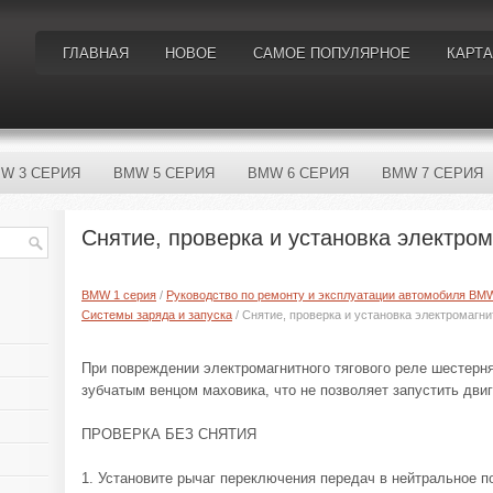
ГЛАВНАЯ
НОВОЕ
САМОЕ ПОПУЛЯРНОЕ
КАРТА
W 3 СЕРИЯ
BMW 5 СЕРИЯ
BMW 6 СЕРИЯ
BMW 7 СЕРИЯ
Снятие, проверка и установка электром
BMW 1 серия
/
Руководство по ремонту и эксплуатации автомобиля BM
Системы заряда и запуска
/ Снятие, проверка и установка электромагни
При повреждении электромагнитного тягового реле шестерня
зубчатым венцом маховика, что не позволяет запустить двиг
ПРОВЕРКА БЕЗ СНЯТИЯ
1. Установите рычаг переключения передач в нейтральное п