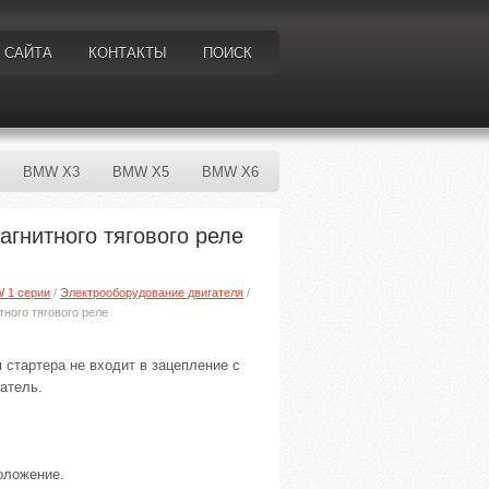
 САЙТА
КОНТАКТЫ
ПОИСК
BMW X3
BMW X5
BMW X6
агнитного тягового реле
W 1 серии
/
Электрооборудование двигателя
/
тного тягового реле
 стартера не входит в зацепление с
атель.
оложение.