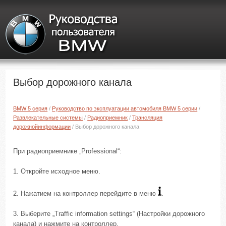
Выбор дорожного канала
BMW 5 серия
/
Руководство по эксплуатации автомобиля BMW 5 серии
/
Развлекательные системы
/
Радиоприемник
/
Трансляция
дорожнойинформации
/ Выбор дорожного канала
При радиоприемнике „Professional“:
1. Откройте исходное меню.
2. Нажатием на контроллер перейдите в меню
.
3. Выберите „Traffic information settings“ (Настройки дорожного
канала) и нажмите на контроллер.