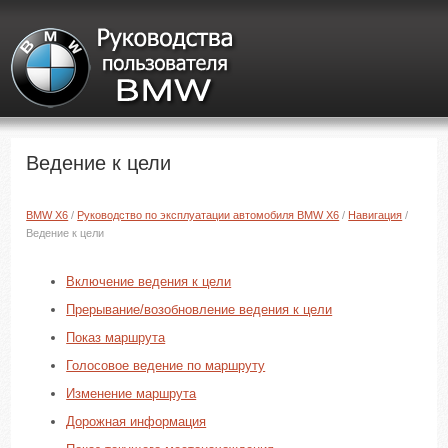
Ведение к цели
BMW X6
/
Руководство по эксплуатации автомобиля BMW X6
/
Навигация
/
Ведение к цели
Включение ведения к цели
Прерывание/возобновление ведения к цели
Показ маршрута
Голосовое ведение по маршруту
Изменение маршрута
Дорожная информация