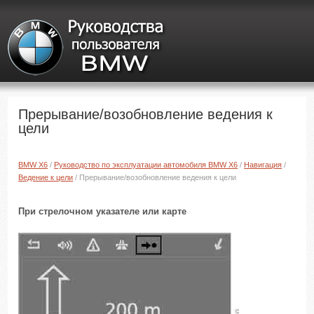
Прерывание/возобновление ведения к
цели
BMW X6
/
Руководство по эксплуатации автомобиля BMW X6
/
Навигация
/
Ведение к цели
/ Прерывание/возобновление ведения к цели
При стрелочном указателе или карте