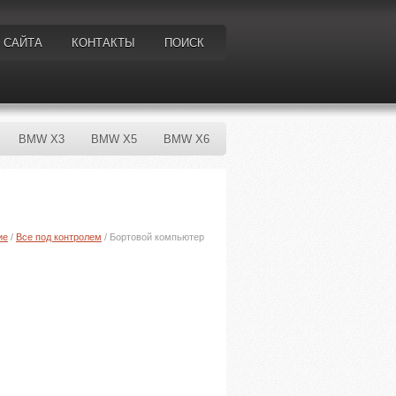
 САЙТА
КОНТАКТЫ
ПОИСК
BMW X3
BMW X5
BMW X6
ие
/
Все под контролем
/ Бортовой компьютер