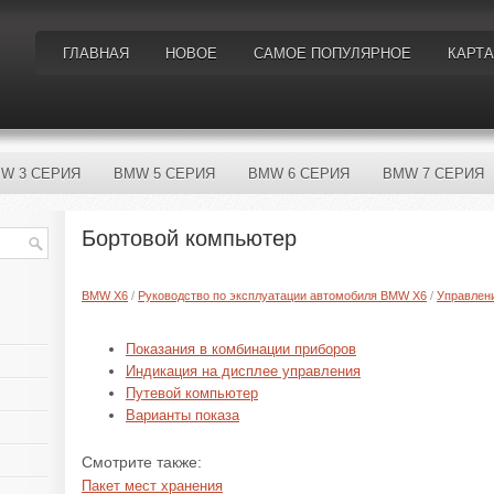
ГЛАВНАЯ
НОВОЕ
САМОЕ ПОПУЛЯРНОЕ
КАРТА
W 3 СЕРИЯ
BMW 5 СЕРИЯ
BMW 6 СЕРИЯ
BMW 7 СЕРИЯ
Бортовой компьютер
BMW X6
/
Руководство по эксплуатации автомобиля BMW X6
/
Управлен
Показания в комбинации приборов
Индикация на дисплее управления
Путевой компьютер
Варианты показа
Смотрите также:
Пакет мест хранения