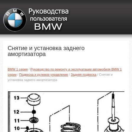
Снятие и установка заднего
амортизатора
BMW 1 серия
/
Руководство по ремонту и эксплуатации автомобиля BMW 1
серии
/
Подвеска и рулевое управление
/
Задняя подвеска
/ Снятие и
установка заднего амортизатора