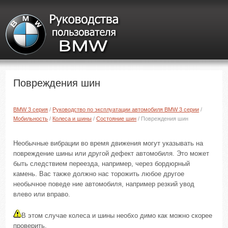
Повреждения шин
BMW 3 серия
/
Руководство по эксплуатации автомобиля BMW 3 серии
/
Мобильность
/
Колеса и шины
/
Состояние шин
/ Повреждения шин
Необычные вибрации во время движения могут указывать на
повреждение шины или другой дефект автомобиля. Это может
быть следствием переезда, например, через бордюрный
камень. Вас также должно нас торожить любое другое
необычное поведе ние автомобиля, например резкий увод
влево или вправо.
В этом случае колеса и шины необхо димо как можно скорее
проверить.