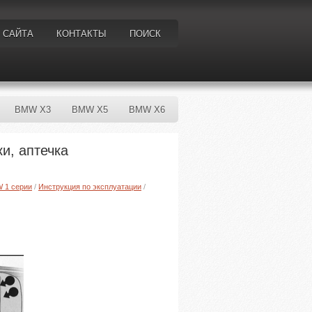
 САЙТА
КОНТАКТЫ
ПОИСК
BMW X3
BMW X5
BMW X6
и, аптечка
W 1 серии
/
Инструкция по эксплуатации
/