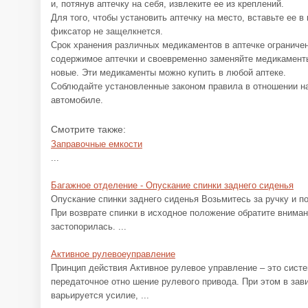
и, потянув аптечку на себя, извлеките ее из креплений.
Для того, чтобы установить аптечку на место, вставьте ее в
фиксатор не защелкнется.
Срок хранения различных медикаментов в аптечке ограниче
содержимое аптечки и своевременно заменяйте медикамент
новые. Эти медикаменты можно купить в любой аптеке.
Соблюдайте установленные законом правила в отношении н
автомобиле.
Смотрите также:
Заправочные емкости
...
Багажное отделение - Опускание спинки заднего сиденья
Опускание спинки заднего сиденья Возьмитесь за ручку и по
При возврате спинки в исходное положение обратите вниман
застопорилась. ...
Активное рулевоеуправление
Принцип действия Активное рулевое управление – это систе
передаточное отно шение рулевого привода. При этом в зав
варьируется усилие, ...