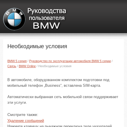
Необходимые условия
BMW 5 серия
/
Руководство по эксплуатации автомобиля BMW 5 серии
/
Связь
/
BMW Online
/ Необходимые условия
В автомобиле, оборудованном комплектом подготовки под
мобильный телефон „Business“, вставлена SIM-карта.
Автоматически выбранная сеть мобильной связи поддерживает
эти услуги.
Смотрите также:
Удаление сообщений
Нажмите клавишу на рычажном переключа теле указателей