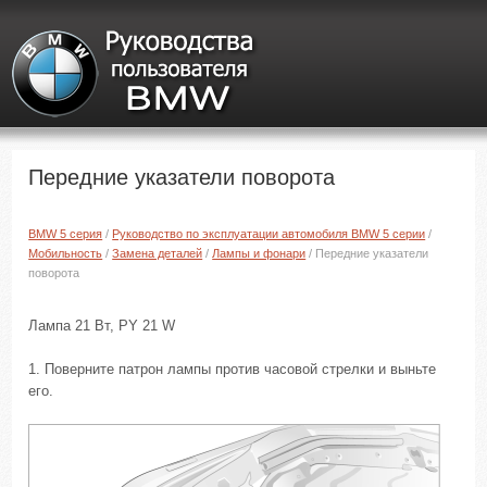
Передние указатели поворота
BMW 5 серия
/
Руководство по эксплуатации автомобиля BMW 5 серии
/
Мобильность
/
Замена деталей
/
Лампы и фонари
/ Передние указатели
поворота
Лампа 21 Вт, PY 21 W
1. Поверните патрон лампы против часовой стрелки и выньте
его.