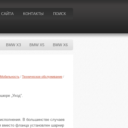
 САЙТА
КОНТАКТЫ
ПОИСК
BMW X3
BMW X5
BMW X6
Мобильность
/
Техническое обслуживание
/
шюре „Уход“.
исполнения. В большинстве случаев
и вместо фланца установлен шарнир