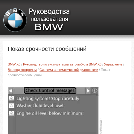
Показ срочности сообщений
BMW X6
/
Руководство по эксплуатации автомобиля BMW X6
/
Управление
/
Все под контролем
/
Система автоматической диагностики
/ Показ
срочности сообщений