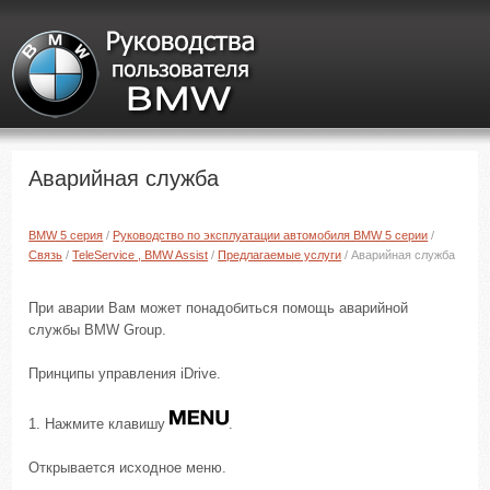
Аварийная служба
BMW 5 серия
/
Руководство по эксплуатации автомобиля BMW 5 серии
/
Связь
/
TeleService , BMW Assist
/
Предлагаемые услуги
/ Аварийная служба
При аварии Вам может понадобиться помощь аварийной
службы BMW Group.
Принципы управления iDrive.
1. Нажмите клавишу
.
Открывается исходное меню.