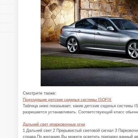
Смотрите также:
Подходящие детские сиденья системы ISOFIX
Таблица ниже показывает, какие детские сиденья системы I
разрешается устанавливать. Соответствующий класс обычно 
Дальний свет ипарковочные огни
1 Дальний свет 2 Прерывистый световой сигнал 3 Парковочн
справа По желанию Вы можете осветить припарко ванный ав