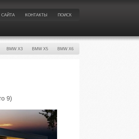
 САЙТА
КОНТАКТЫ
ПОИСК
BMW X3
BMW X5
BMW X6
о 9)