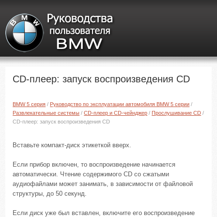
CD-плеер: запуск воспроизведения CD
BMW 5 серия
/
Руководство по эксплуатации автомобиля BMW 5 серии
/
Развлекательные системы
/
CD-плеер и CD-чейнджер
/
Прослушивание CD
/
CD-плеер: запуск воспроизведения CD
Вставьте компакт-диск этикеткой вверх.
Если прибор включен, то воспроизведение начинается
автоматически. Чтение содержимого CD со сжатыми
аудиофайлами может занимать, в зависимости от файловой
структуры, до 50 секунд.
Если диск уже был вставлен, включите его воспроизведение