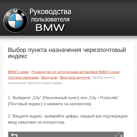
Выбор пункта назначения черезпочтовый
индекс
BMW 5 серия
/
Руководство по эксплуатации автомобиля BMW 5 серии
/
Система навигации
/
Ввод цели
/
Ввод цели вручную
/ Выбор пункта
назначения черезпочтовый индекс
1. Выберите „City“ (Населенный пункт) или „City / Postcode“
(Почтовый индекс) и нажмите на контроллер.
2. Введите индекс: выбирайте цифры, каждый раз подтверждая
ввод нажатием на контроллер.