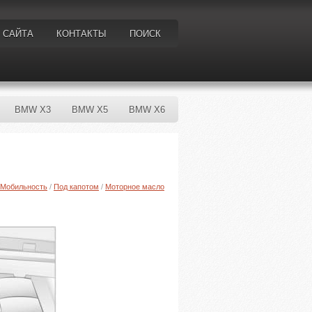
 САЙТА
КОНТАКТЫ
ПОИСК
BMW X3
BMW X5
BMW X6
Мобильность
/
Под капотом
/
Моторное масло