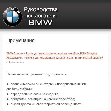
Примечания
BMW 5 серия
/
Руководство по эксплуатации автомобиля BMW 5 серии
/
Управление
/
Техника для комфорта и безопасности
/
Виртуальный дисплей
/ Примечания
На читаемость дисплея могут повлиять:
► солнечные очки с некоторыми поляризационными
светофильтрами;
► определенные позы на сиденье;
► предметы, лежащие на крышке проектора;
► сырая дорога и неблагоприятная освещенность.