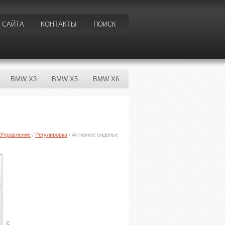
 САЙТА
КОНТАКТЫ
ПОИСК
BMW X3
BMW X5
BMW X6
Управление
/
Регулировка
/ Активное сиденье