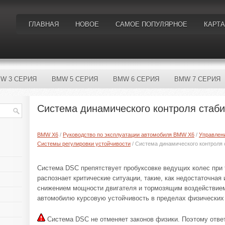
ГЛАВНАЯ
НОВОЕ
САМОЕ ПОПУЛЯРНОЕ
КАРТА
W 3 СЕРИЯ
BMW 5 СЕРИЯ
BMW 6 СЕРИЯ
BMW 7 СЕРИЯ
Система динамического контроля стаби
BMW X6
/
Руководство по эксплуатации автомобиля BMW X6
/
Управлен
Системы регулировки устойчивости
/ Система динамического контроля 
Система DSC препятствует пробуксовке ведущих колес при т
распознает критические ситуации, такие, как недостаточная
снижением мощности двигателя и тормозящим воздействием
автомобилю курсовую устойчивость в пределах физических 
Система DSC не отменяет законов физики. Поэтому отве