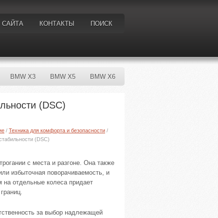
 САЙТА
КОНТАКТЫ
ПОИСК
BMW X3
BMW X5
BMW X6
льности (DSC)
ие
/
Техника для комфорта и безопасности
/
стабильности (DSC)
рогании с места и разгоне. Она также
 или избыточная поворачиваемость, и
 на отдельные колеса придает
границ.
тственность за выбор надлежащей