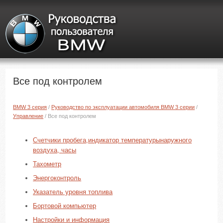
Все под контролем
BMW 3 серия
/
Руководство по эксплуатации автомобиля BMW 3 серии
/
Управление
/ Все под контролем
Счетчики пробега,индикатор температурынаружного
воздуха, часы
Тахометр
Энергоконтроль
Указатель уровня топлива
Бортовой компьютер
Настройки и информация