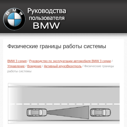
Физические границы работы системы
BMW 3 серия
/
Руководство по эксплуатации автомобиля BMW 3 серии
/
Управление
/
Вождение
/
Активный круизBконтроль
/ Физические границы
работы системы