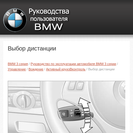
Выбор дистанции
BMW 3 серия
/
Руководство по эксплуатации автомобиля BMW 3 серии
/
Управление
/
Вождение
/
Активный круизBконтроль
/ Выбор дистанции