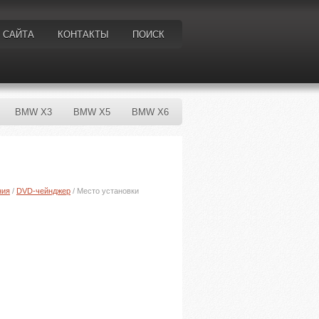
 САЙТА
КОНТАКТЫ
ПОИСК
BMW X3
BMW X5
BMW X6
ния
/
DVD-чейнджер
/ Место установки