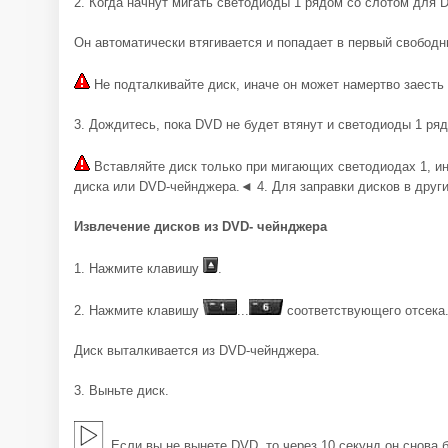
2. Когда начнут мигать светодиоды 1 рядом со слотом для D
Он автоматически втягивается и попадает в первый свободн
Не подталкивайте диск, иначе он может намертво заесть
3. Дождитесь, пока DVD не будет втянут и светодиоды 1 ряд
Вставляйте диск только при мигающих светодиодах 1, и
диска или DVD-чейнджера.◄ 4. Для заправки дисков в другие
Извлечение дисков из DVD- чейнджера
1. Нажмите клавишу
.
2. Нажмите клавишу
...
соответствующего отсека
Диск выталкивается из DVD-чейнджера.
3. Выньте диск.
Если вы не вынете DVD, то через 10 секунд он снова 