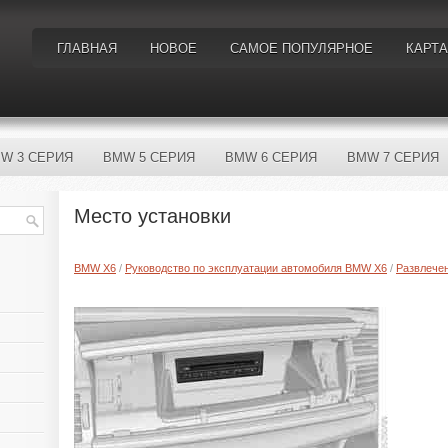
ГЛАВНАЯ
НОВОЕ
САМОЕ ПОПУЛЯРНОЕ
КАРТА
W 3 СЕРИЯ
BMW 5 СЕРИЯ
BMW 6 СЕРИЯ
BMW 7 СЕРИЯ
Место установки
BMW X6
/
Руководство по эксплуатации автомобиля BMW X6
/
Развлече