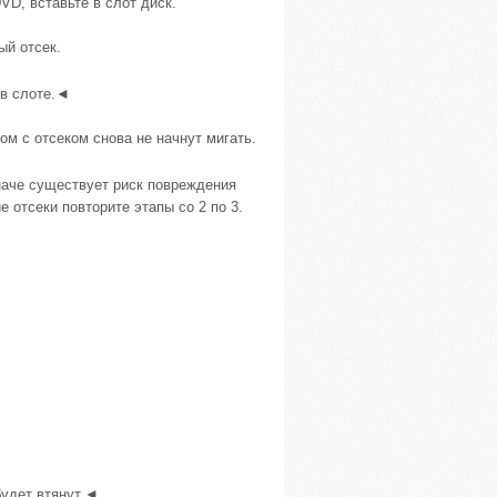
VD, вставьте в слот диск.
ый отсек.
 в слоте.◄
ом с отсеком снова не начнут мигать.
наче существует риск повреждения
 отсеки повторите этапы со 2 по 3.
.
будет втянут.◄