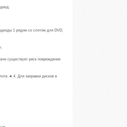
одиод.
тодиоды 1 рядом со слотом для DVD,
к.
наче существует риск повреждения
лоте.◄ 4. Для заправки дисков в