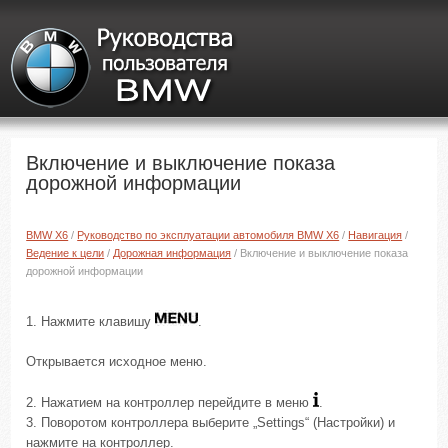
Включение и выключение показа
дорожной информации
BMW X6
/
Руководство по эксплуатации автомобиля BMW X6
/
Навигация
/
Ведение к цели
/
Дорожная информация
/ Включение и выключение показа
дорожной информации
1. Нажмите клавишу
.
Открывается исходное меню.
2. Нажатием на контроллер перейдите в меню
.
3. Поворотом контроллера выберите „Settings“ (Настройки) и
нажмите на контроллер.