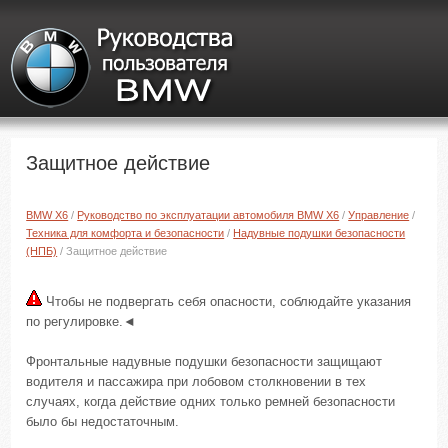
Защитное действие
BMW X6
/
Руководство по эксплуатации автомобиля BMW X6
/
Управление
/
Техника для комфорта и безопасности
/
Надувные подушки безопасности
(НПБ)
/ Защитное действие
Чтобы не подвергать себя опасности, соблюдайте указания
по регулировке.◄
Фронтальные надувные подушки безопасности защищают
водителя и пассажира при лобовом столкновении в тех
случаях, когда действие одних только ремней безопасности
было бы недостаточным.