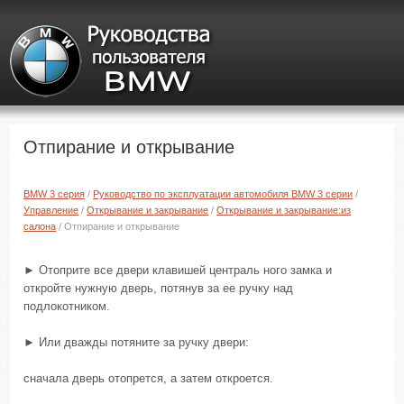
Отпирание и открывание
BMW 3 серия
/
Руководство по эксплуатации автомобиля BMW 3 серии
/
Управление
/
Открывание и закрывание
/
Открывание и закрывание:из
салона
/ Отпирание и открывание
► Отоприте все двери клавишей централь ного замка и
откройте нужную дверь, потянув за ее ручку над
подлокотником.
► Или дважды потяните за ручку двери:
сначала дверь отопрется, а затем откроется.