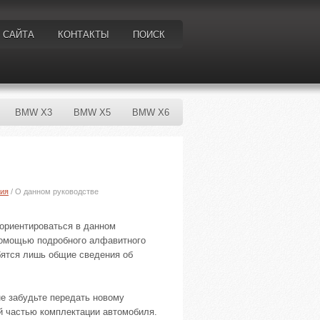
 САЙТА
КОНТАКТЫ
ПОИСК
BMW X3
BMW X5
BMW X6
ия
/ О данном руководстве
ориентироваться в данном
помощью подробного алфавитного
бятся лишь общие сведения об
не забудьте передать новому
й частью комплектации автомобиля.