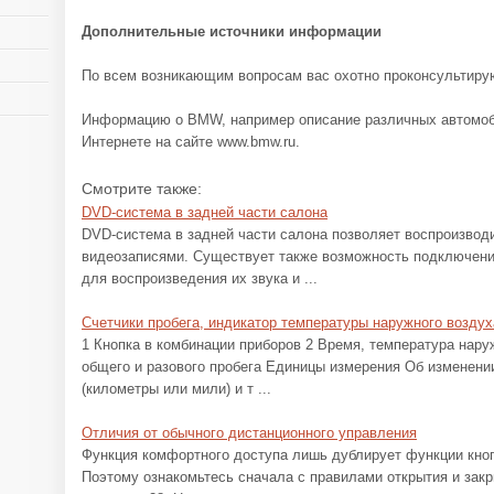
Дополнительные источники информации
По всем возникающим вопросам вас охотно проконсультир
Информацию о BMW, например описание различных автомоб
Интернете на сайте www.bmw.ru.
Смотрите также:
DVD-система в задней части салона
DVD-система в задней части салона позволяет воспроизводи
видеозаписями. Существует также возможность подключени
для воспроизведения их звука и ...
Счетчики пробега, индикатор температуры наружного воздух
1 Кнопка в комбинации приборов 2 Время, температура нару
общего и разового пробега Единицы измерения Об изменени
(километры или мили) и т ...
Отличия от обычного дистанционного управления
Функция комфортного доступа лишь дублирует функции кноп
Поэтому ознакомьтесь сначала с правилами открытия и зак