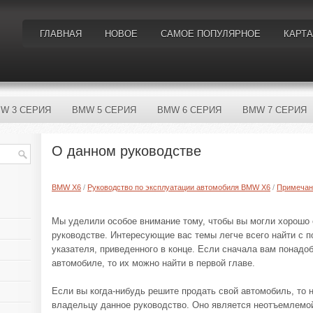
ГЛАВНАЯ
НОВОЕ
САМОЕ ПОПУЛЯРНОЕ
КАРТА
W 3 СЕРИЯ
BMW 5 СЕРИЯ
BMW 6 СЕРИЯ
BMW 7 СЕРИЯ
О данном руководстве
BMW X6
/
Руководство по эксплуатации автомобиля BMW X6
/
Примечан
Мы уделили особое внимание тому, чтобы вы могли хорошо 
руководстве. Интересующие вас темы легче всего найти с 
указателя, приведенного в конце. Если сначала вам понадо
автомобиле, то их можно найти в первой главе.
Если вы когда-нибудь решите продать свой автомобиль, то 
владельцу данное руководство. Оно является неотъемлемо