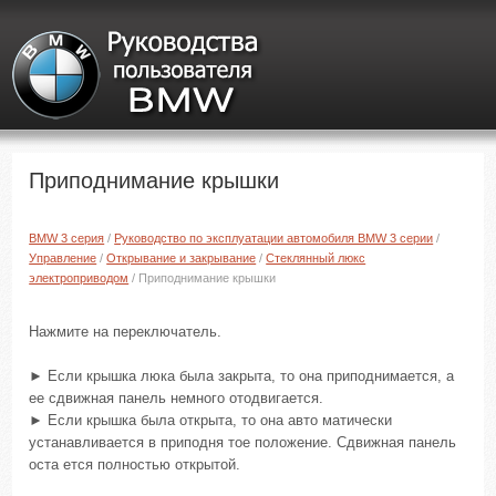
Приподнимание крышки
BMW 3 серия
/
Руководство по эксплуатации автомобиля BMW 3 серии
/
Управление
/
Открывание и закрывание
/
Стеклянный люкс
электроприводом
/ Приподнимание крышки
Нажмите на переключатель.
► Если крышка люка была закрыта, то она приподнимается, а
ее сдвижная панель немного отодвигается.
► Если крышка была открыта, то она авто матически
устанавливается в приподня тое положение. Сдвижная панель
оста ется полностью открытой.