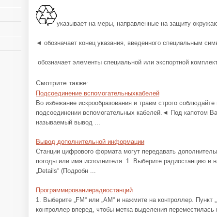
указывает на меры, направленные на защиту окружа
◄ обозначает конец указания, введенного специальным сим
обозначает элементы специальной или экспортной комплект
Смотрите также:
Подсоединение вспомогательныхкабелей
Во избежание искрообразования и травм строго соблюдайте
подсоединении вспомогательных кабелей.◄ Под капотом Ва
называемый вывод ...
Вывод дополнительной информации
Станции цифрового формата могут передавать дополнител
погоды или имя исполнителя. 1. Выберите радиостанцию и н
„Details“ (Подробн ...
Программированиерадиостанций
1. Выберите „FM“ или „AM“ и нажмите на контроллер. Пункт „
контроллер вперед, чтобы метка выделения переместилась 