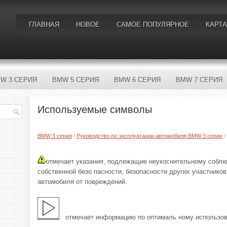
ГЛАВНАЯ
НОВОЕ
САМОЕ ПОПУЛЯРНОЕ
КАРТА
W 3 СЕРИЯ
BMW 5 СЕРИЯ
BMW 6 СЕРИЯ
BMW 7 СЕРИЯ
Используемые символы
BMW 3 серия
/
Руководство по эксплуатации автомобиля BMW 3 серии
/
отмечает указания, подлежащие неукоснительному собл
собственной безо пасности, безопасности других участнико
автомобиля от повреждений.
отмечает информацию по оптималь ному использов