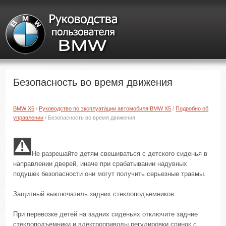
Безопасность во время движения
BMW X5
/
Руководство по эксплуатации автомобиля BMW X5
/
Подробно об
управлении
/ Безопасность во время движения
Не разрешайте детям свешиваться с детского сиденья в
направлении дверей, иначе при срабатывании надувных
подушек безопасности они могут получить серьезные травмы.
Защитный выключатель задних стеклоподъемников
При перевозке детей на задних сиденьях отключите задние
стеклоподъемники и электроприводы регулировки спинок с