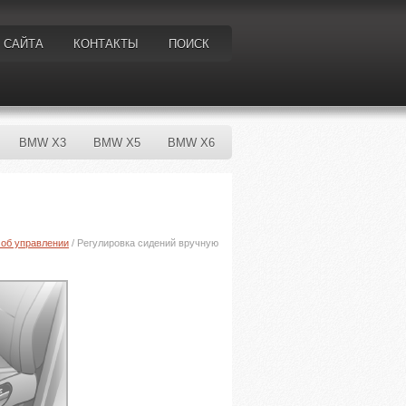
 САЙТА
КОНТАКТЫ
ПОИСК
BMW X3
BMW X5
BMW X6
 об управлении
/ Регулировка сидений вручную