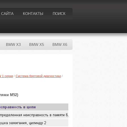
 САЙТА
КОНТАКТЫ
ПОИСК
BMW X3
BMW X5
BMW X6
W 1 серии
/
Система бортовой диагностики
/
лями М52)