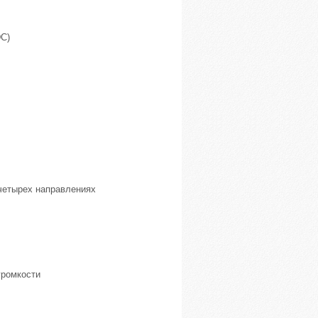
DC)
 четырех направлениях
громкости