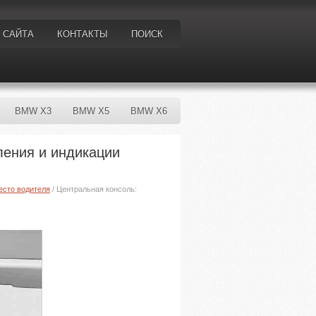
 САЙТА
КОНТАКТЫ
ПОИСК
BMW X3
BMW X5
BMW X6
ления и индикации
есто водителя
/ Центральная консоль: