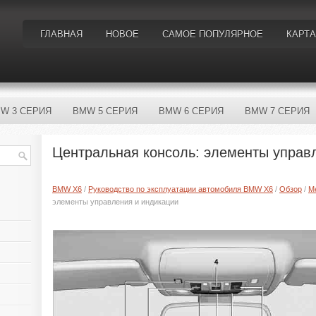
ГЛАВНАЯ
НОВОЕ
САМОЕ ПОПУЛЯРНОЕ
КАРТА
W 3 СЕРИЯ
BMW 5 СЕРИЯ
BMW 6 СЕРИЯ
BMW 7 СЕРИЯ
Центральная консоль: элементы управ
BMW X6
/
Руководство по эксплуатации автомобиля BMW X6
/
Обзор
/
М
элементы управления и индикации