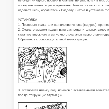
не будет ни одного поршня и клапаны не упираются в них. 
проверьте моменты распределения. Только после этого кол
наденьте цепь, обратитесь к Разделу Снятие и установка го
УСТАНОВКА
1. Проверьте толкатели на наличие износа (задиров), при н
2. Смажьте маслом подшипники распределительных валов и
кулачков впускного и выпускного клапанов первого цилиндра
Обратитесь к сопроводительной иллюстрации.
3. Установите планку подшипников с вставленными толкател
про центрирующие втулки (3).