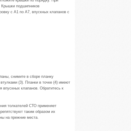
Уложите крышки по порядку. При
. Крышки подшипников
овку с А1 по А7, впускных клапанов с
паны, снимите в сборе планку
тулками (3). Планки в точке (4) имеют
ля впускных клапанов. Обратитесь к
ения толкателей СТО применяет
препятствуют таким образом их
ны на прежние места.