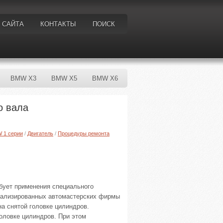
 САЙТА
КОНТАКТЫ
ПОИСК
BMW X3
BMW X5
BMW X6
о вала
W 1 серии
/
Двигатель
/
Процедуры ремонта
ебует применения специального
циализированных автомастерских фирмы
а снятой головке цилиндров.
оловке цилиндров. При этом