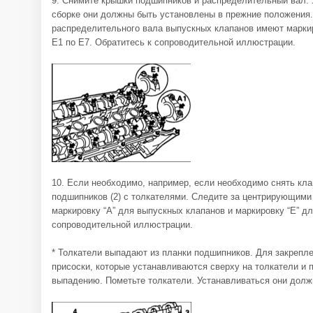
9. Снимите крышки подшипников и распределительный вал. 
сборке они должны быть установлены в прежние положения
распределительного вала выпускных клапанов имеют маркир
Е1 по Е7. Обратитесь к сопроводительной иллюстрации.
10. Если необходимо, например, если необходимо снять кла
подшипников (2) с толкателями. Следите за центрирующими в
маркировку “А” для выпускных клапанов и маркировку “Е” д
сопроводительной иллюстрации.
* Толкатели выпадают из планки подшипников. Для закрепл
присоски, которые устанавливаются сверху на толкатели и 
выпадению. Пометьте толкатели. Устанавливаться они долж