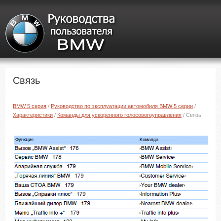
Связь
BMW 5 серия
/
Руководство по эксплуатации автомобиля BMW 5 серии
/
Характеристики
/
Команды для ускоренного голосовогоуправления
/ Связь