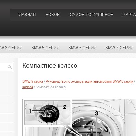
ГЛАВНАЯ
НОВОЕ
САМОЕ ПОПУЛЯРНОЕ
КАРТА
W 3 СЕРИЯ
BMW 5 СЕРИЯ
BMW 6 СЕРИЯ
BMW 7 СЕРИЯ
Компактное колесо
BMW 5 серия
/
Руководство по эксплуатации автомобиля BMW 5 серии
/
колеса
/ Компактное колесо