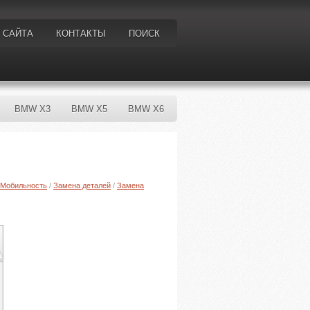
 САЙТА
КОНТАКТЫ
ПОИСК
BMW X3
BMW X5
BMW X6
Мобильность
/
Замена деталей
/
Замена