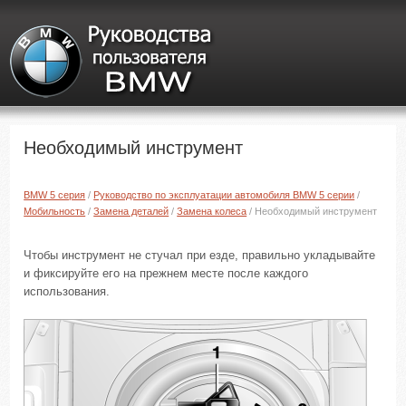
Необходимый инструмент
BMW 5 серия
/
Руководство по эксплуатации автомобиля BMW 5 серии
/
Мобильность
/
Замена деталей
/
Замена колеса
/ Необходимый инструмент
Чтобы инструмент не стучал при езде, правильно укладывайте
и фиксируйте его на прежнем месте после каждого
использования.