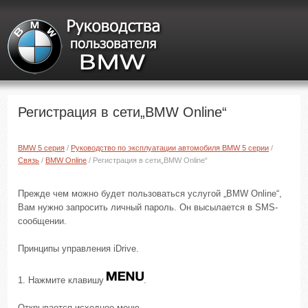
Регистрация в сети„BMW Online“
BMW 5 серия
/
Руководство по эксплуатации автомобиля BMW 5 серии
/
Связь
/
BMW Online
/ Регистрация в сети„BMW Online“
Прежде чем можно будет пользоваться услугой „BMW Online“,
Вам нужно запросить личный пароль. Он высылается в SMS-
сообщении.
Принципы управления iDrive.
1. Нажмите клавишу
.
Открывается исходное меню.