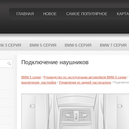
ГЛАВНАЯ
НОВОЕ
САМОЕ ПОПУЛЯРНОЕ
КАРТА
W 3 СЕРИЯ
BMW 5 СЕРИЯ
BMW 6 СЕРИЯ
BMW 7 СЕРИЯ
Подключение наушников
BMW 5 серия
/
Руководство по эксплуатации автомобиля BMW 5 серии
/
выключение, настройка
/
Управление из задней частисалона
/ Подключе