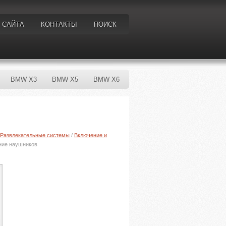
 САЙТА
КОНТАКТЫ
ПОИСК
BMW X3
BMW X5
BMW X6
Развлекательные системы
/
Включение и
ние наушников