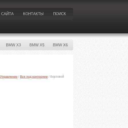
 САЙТА
КОНТАКТЫ
ПОИСК
BMW X3
BMW X5
BMW X6
Управление
/
Все под контролем
/ Бортовой