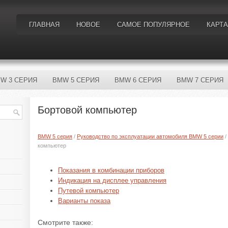
ГЛАВНАЯ
НОВОЕ
САМОЕ ПОПУЛЯРНОЕ
КАРТА
W 3 СЕРИЯ
BMW 5 СЕРИЯ
BMW 6 СЕРИЯ
BMW 7 СЕРИЯ
Бортовой компьютер
BMW 5 серия
/
Руководство по эксплуатации автомобиля BMW 5 серии
/
компьютер
Показания в комбинации приборов
Индикация на дисплее управления
Путевой компьютер
Варианты показа
Смотрите также: