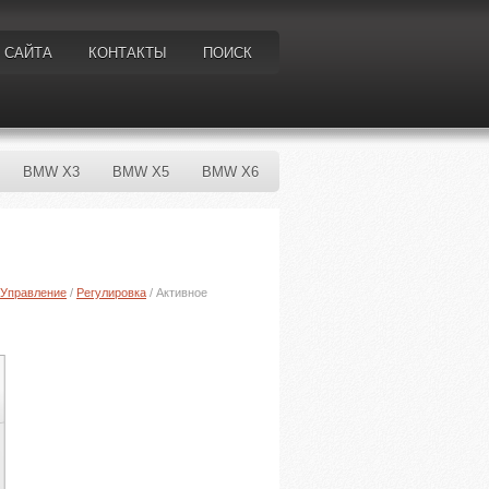
 САЙТА
КОНТАКТЫ
ПОИСК
BMW X3
BMW X5
BMW X6
Управление
/
Регулировка
/ Активное