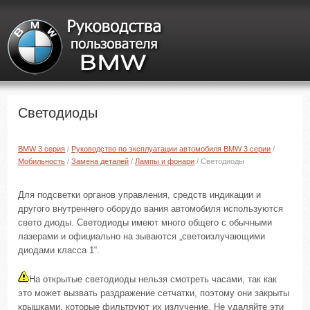
Светодиоды
BMW 3 серия
/
Руководство по эксплуатации автомобиля BMW 3 серии
/
Мобильность
/
Замена деталей
/
Лампы и фонари
/ Светодиоды
Для подсветки органов управления, средств индикации и
другого внутреннего оборудо вания автомобиля используются
свето диоды. Светодиоды имеют много общего с обычными
лазерами и официально на зываются „светоизлучающими
диодами класса 1“.
На открытые светодиоды нельзя смотреть часами, так как
это может вызвать раздражение сетчатки, поэтому они закрыты
крышками, которые фильтруют их излучение. Не удаляйте эти