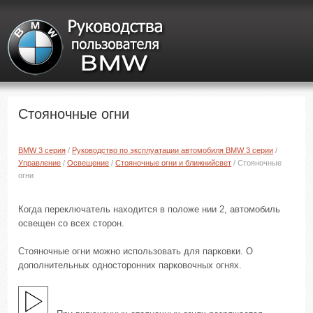
Стояночные огни
BMW 3 серия
/
Руководство по эксплуатации автомобиля BMW 3 серии
/
Управление
/
Освещение
/
Стояночные огни и ближнийсвет
/ Стояночные
огни
Когда переключатель находится в положе нии 2, автомобиль
освещен со всех сторон.
Стояночные огни можно использовать для парковки. О
дополнительных односторонних парковочных огнях.