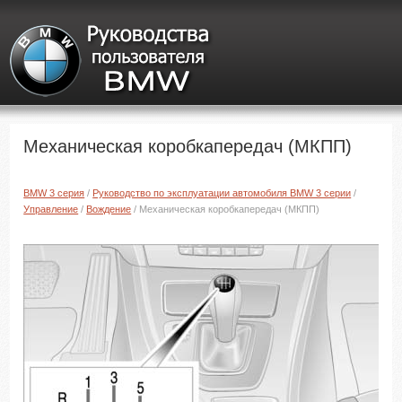
Механическая коробкапередач (МКПП)
BMW 3 серия
/
Руководство по эксплуатации автомобиля BMW 3 серии
/
Управление
/
Вождение
/ Механическая коробкапередач (МКПП)