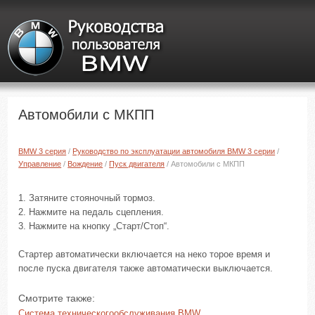
Автомобили с МКПП
BMW 3 серия
/
Руководство по эксплуатации автомобиля BMW 3 серии
/
Управление
/
Вождение
/
Пуск двигателя
/ Автомобили с МКПП
1. Затяните стояночный тормоз.
2. Нажмите на педаль сцепления.
3. Нажмите на кнопку „Старт/Стоп“.
Стартер автоматически включается на неко торое время и
после пуска двигателя также автоматически выключается.
Смотрите также:
Система техническогообслуживания BMW