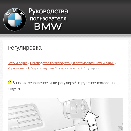
Регулировка
BMW 3 серия
/
Руководство по эксплуатации автомобиля BMW 3 серии
/
Управление
/
Обогрев сидений
/
Рулевое колесо
/ Регулировка
В целях безопасности не регулируйте рулевое колесо на
ходу.◄