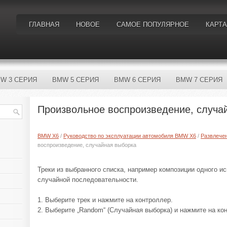
ГЛАВНАЯ
НОВОЕ
САМОЕ ПОПУЛЯРНОЕ
КАРТА
W 3 СЕРИЯ
BMW 5 СЕРИЯ
BMW 6 СЕРИЯ
BMW 7 СЕРИЯ
Произвольное воспроизведение, случа
BMW X6
/
Руководство по эксплуатации автомобиля BMW X6
/
Развлече
воспроизведение, случайная выборка
Треки из выбранного списка, например композиции одного и
случайной последовательности.
1. Выберите трек и нажмите на контроллер.
2. Выберите „Random“ (Случайная выборка) и нажмите на ко