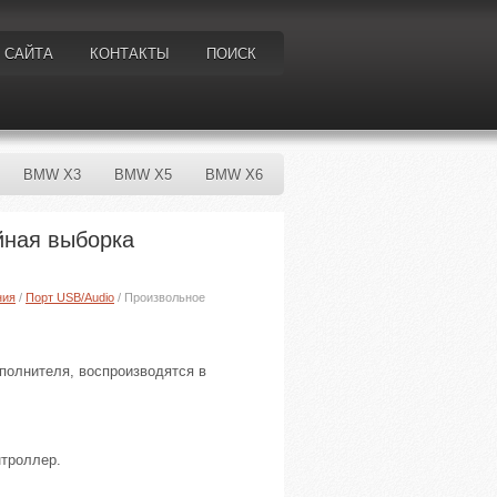
 САЙТА
КОНТАКТЫ
ПОИСК
BMW X3
BMW X5
BMW X6
йная выборка
ния
/
Порт USB/Audio
/ Произвольное
сполнителя, воспроизводятся в
нтроллер.