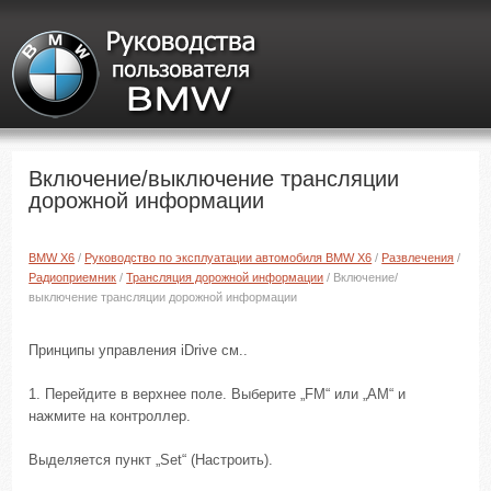
Включение/выключение трансляции
дорожной информации
BMW X6
/
Руководство по эксплуатации автомобиля BMW X6
/
Развлечения
/
Радиоприемник
/
Трансляция дорожной информации
/ Включение/
выключение трансляции дорожной информации
Принципы управления iDrive см..
1. Перейдите в верхнее поле. Выберите „FM“ или „AM“ и
нажмите на контроллер.
Выделяется пункт „Set“ (Настроить).