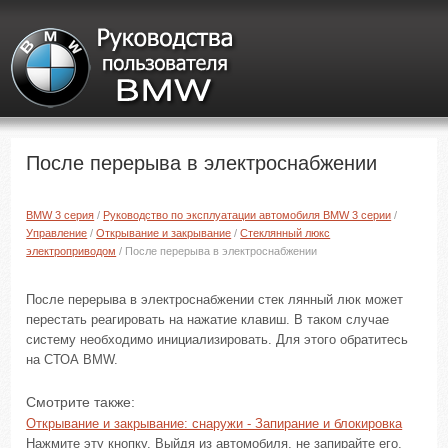
После перерыва в электроснабжении
BMW 3 серия
/
Руководство по эксплуатации автомобиля BMW 3 серии
/
Управление
/
Открывание и закрывание
/
Стеклянный люкс
электроприводом
/ После перерыва в электроснабжении
После перерыва в электроснабжении стек лянный люк может
перестать реагировать на нажатие клавиш. В таком случае
систему необходимо инициализировать. Для этого обратитесь
на СТОА BMW.
Смотрите также:
Открывание и закрывание: снаружи - Запирание и блокировка
Нажмите эту кнопку. Выйдя из автомобиля, не запирайте его,